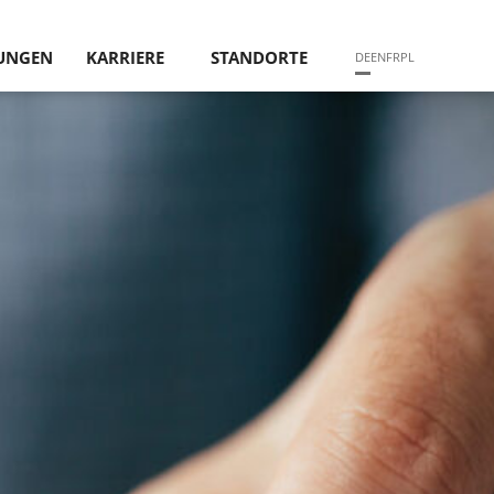
TUNGEN
KARRIERE
STANDORTE
DE
EN
FR
PL
ND WERTE
CHTEN ÜBER BAU­MÄNGEL UND BAUSCHÄDEN
TRIER
N
ERKS­PLANUNG UND STATIK
STUTTGART
NG UND BAU­­ÜBER­WACHUNG
MÜNCHEN
HYSIK UND BRANDSCHUTZ
HANNOVER
­RAUM­HYGIENE UND SCHAD­STOFF­ANALYSE
RMITTLUNG GRUND­STÜCKE/GEBÄUDE
UNG VON BAU­­ABLAUF­STÖRUNGEN
LUNGEN UND VORTRÄGE