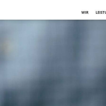
WIR
LEIS
PHILOSOPHIE U
GUTA
UNSERE KUNDE
TRAGW
PARTNER
PLANU
UNSER TEAM
BAU­P
HISTORIE
INNEN
WERTE
BEHEB
SCHU