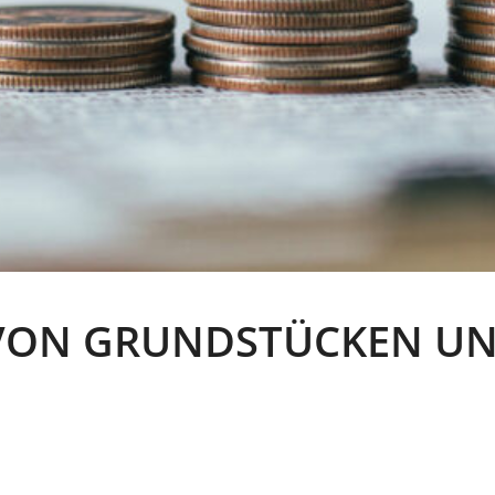
VON GRUND­STÜCKEN U