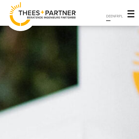
DE
EN
FR
PL